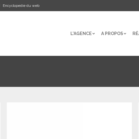
Encyclopedie du web
L’AGENCE
A PROPOS
RÉ
L’AGENCE
A PROPOS
RÉ