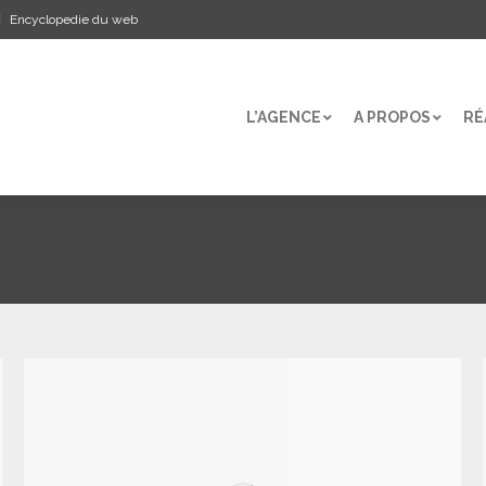
Encyclopedie du web
L’AGENCE
A PROPOS
RÉ
L’AGENCE
A PROPOS
RÉ