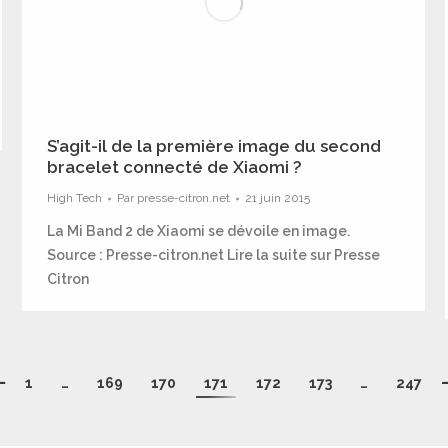
S’agit-il de la première image du second
bracelet connecté de Xiaomi ?
High Tech
Par
presse-citron.net
21 juin 2015
La Mi Band 2 de Xiaomi se dévoile en image.
Source : Presse-citron.net Lire la suite sur Presse
Citron
1
…
169
170
171
172
173
…
247