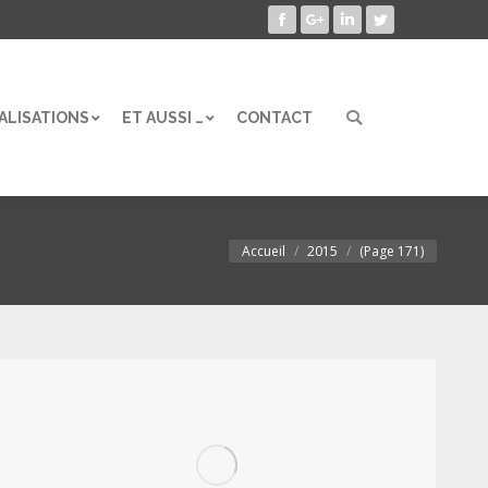
Facebook
Google+
LinkedIn
Twitter
ALISATIONS
ET AUSSI …
CONTACT
Search:
ALISATIONS
ET AUSSI …
CONTACT
Search:
Accueil
2015
(Page 171)
Vous êtes ici :