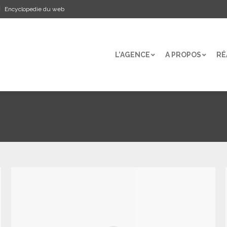
Encyclopedie du web
L’AGENCE
A PROPOS
RÉ
L’AGENCE
A PROPOS
RÉ