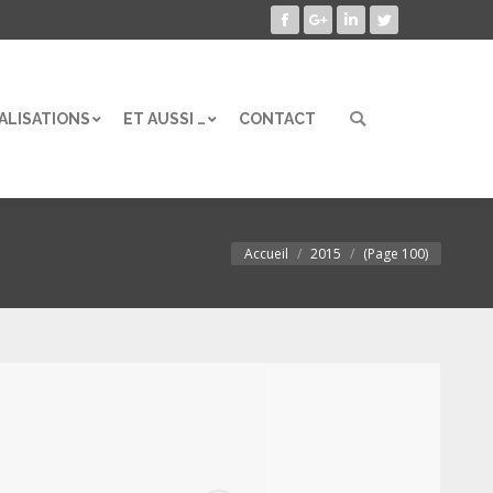
Facebook
Google+
LinkedIn
Twitter
ALISATIONS
ET AUSSI …
CONTACT
Search:
ALISATIONS
ET AUSSI …
CONTACT
Search:
Accueil
2015
(Page 100)
Vous êtes ici :