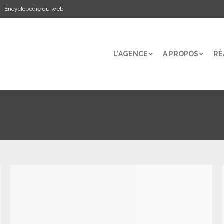
Encyclopedie du web
L’AGENCE
A PROPOS
RÉ
L’AGENCE
A PROPOS
RÉ