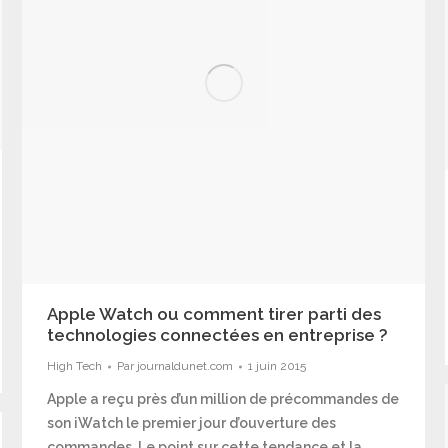
Apple Watch ou comment tirer parti des
technologies connectées en entreprise ?
High Tech
Par
journaldunet.com
1 juin 2015
Apple a reçu près d’un million de précommandes de
son iWatch le premier jour d’ouverture des
commandes. Le point sur cette tendance et la