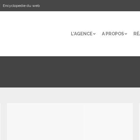
Encyclopedie du web
L’AGENCE
A PROPOS
RÉ
L’AGENCE
A PROPOS
RÉ